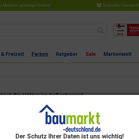
 Marken, günstige Preise!
Schneller Versand
 & Freizeit
Farben
Ratgeber
Sale
Markenwelt
trich für Hölzer im Außenbereich
Dies
Der Schutz Ihrer Daten ist uns wichtig!