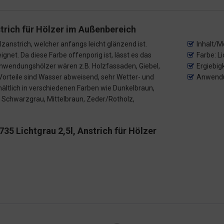
trich für Hölzer im Außenbereich
anstrich, welcher anfangs leicht glänzend ist.
Inhalt/M
gnet. Da diese Farbe offenporig ist, lässt es das
Farbe: L
nwendungshölzer wären z.B. Holzfassaden, Giebel,
Ergiebig
Vorteile sind Wasser abweisend, sehr Wetter- und
Anwendu
hältlich in verschiedenen Farben wie Dunkelbraun,
, Schwarzgrau, Mittelbraun, Zeder/Rotholz,
5 Lichtgrau 2,5l, Anstrich für Hölzer