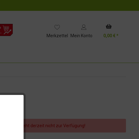
!
Merkzettel
Mein Konto
0,00 € *
er Artikel steht derzeit nicht zur Verfügung!