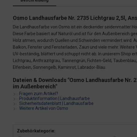
Beschreibung
Osmo Landhausfarbe Nr. 2735 Lichtgrau 2,5l, Ans
Die Landhausfarbe von Osmo ist ein deckender seidenmatter Holz
Diese Farbe basiert auf Naturöl und ist für den Außenbereich geei
Holz atmen, wodurch Quellen und Schwinden vermindert wird. A
Balkon, Fenster und Fensterladen, Zaun und viele mehr. Weitere 
UV-beständig, blättert und schuppt nicht ab. In unserem Shop er
Lichtgrau, Anthrazitgrau, Tannengrün, Fichten-Geld, Taubenblau
Elfenbein, Sonnengelb, Kaminrot, Labrador-Blau.
Dateien & Downloads "Osmo Landhausfarbe Nr. 273
im Außenbereich"
Fragen zum Artikel?
Produktinformation | Landhausfarbe
Sicherheitsdatenblatt | Landhausfarbe
Weitere Artikel von Osmo
Zubehörkategorie: