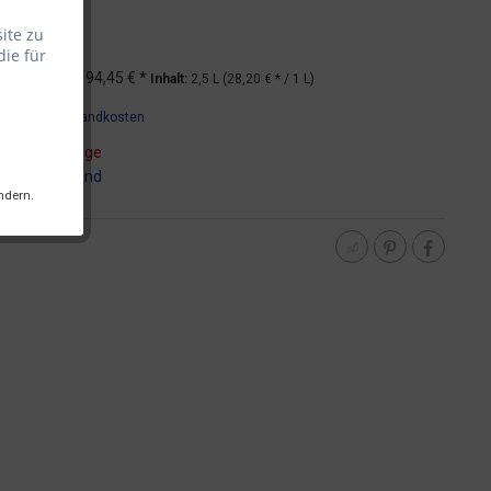
ite zu
die für
*
UVP
94,45 € *
Inhalt:
2,5 L (28,20 € * / 1 L)
wSt.
zzgl. Versandkosten
t ca. 5-10 Tage
:
DHL - Versand
ndern.