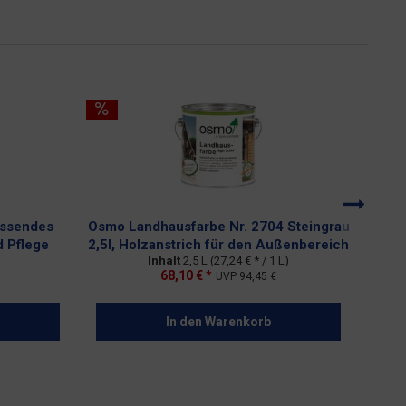
assendes
Osmo Landhausfarbe Nr. 2704 Steingrau
pass
d Pflege
2,5l, Holzanstrich für den Außenbereich
Inhalt
2,5 L
(27,24 € * / 1 L)
68,10 € *
UVP
94,45 €
In den
Warenkorb