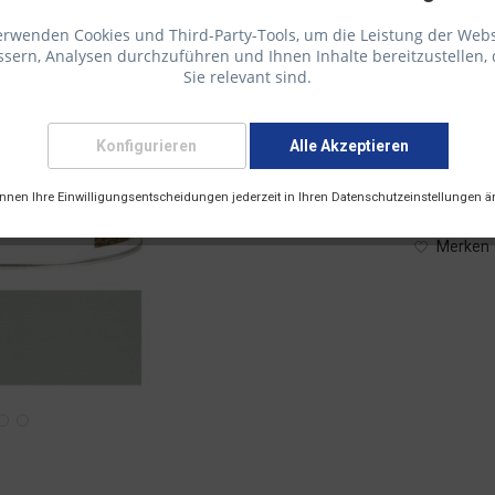
erwenden Cookies und Third-Party-Tools, um die Leistung der Webs
sern, Analysen durchzuführen und Ihnen Inhalte bereitzustellen, 
70,50 € 
Sie relevant sind.
inkl. 19 % M
Konfigurieren
Alle Akzeptieren
Lieferzei
Versandart
önnen Ihre Einwilligungsentscheidungen jederzeit in Ihren Datenschutzeinstellungen ä
Merken