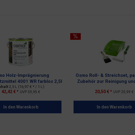
o Holz-Imprägnierung
Osmo Roll- & Streichset, p
zmittel 4001 WR farblos 2,5l
Zubehör zur Reinigung un
nhalt
2,5 L
(16,97 € * / 1 L)
42,42 € *
20,50 € *
UVP
59,95 €
UVP
25,99 €
In den
Warenkorb
In den
Warenkorb