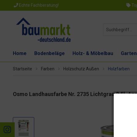
Echte Fachberatung!
Top
Home
Bodenbeläge
Holz- & Möbelbau
Garten
Startseite
Farben
Holzschutz Außen
Holzfarben
Osmo Landhausfarbe Nr. 2735 Lichtgrau 2,5l, Ans