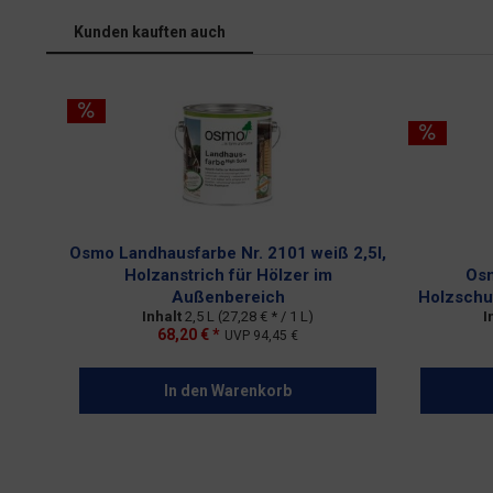
Kunden kauften auch
Osmo Landhausfarbe Nr. 2101 weiß 2,5l,
Holzanstrich für Hölzer im
Osm
Außenbereich
Holzschut
Inhalt
2,5 L
(27,28 € * / 1 L)
I
68,20 € *
UVP
94,45 €
In den
Warenkorb