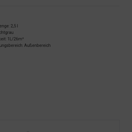
enge: 2,5 l
ichtgrau
keit: 1L/26m²
ngsbereich: Außenbereich