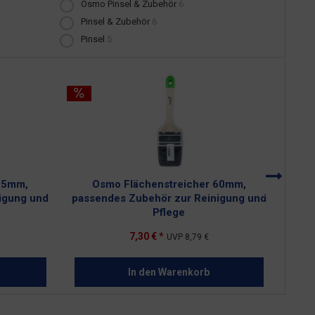
Osmo Pinsel & Zubehör
6
Pinsel & Zubehör
6
Pinsel
5
25mm,
Osmo Flächenstreicher 60mm,
igung und
passendes Zubehör zur Reinigung und
pass
Pflege
7,30 € *
UVP
8,79 €
In den
Warenkorb