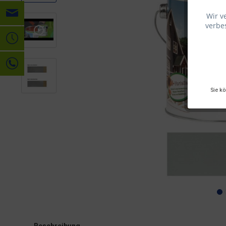
Wir v
verbes
Sie k