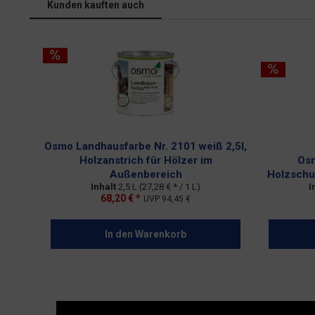
Kunden kauften auch
Osmo Landhausfarbe Nr. 2101 weiß 2,5l,
Holzanstrich für Hölzer im
Osm
Außenbereich
Holzschut
Inhalt
2,5 L
(27,28 € * / 1 L)
I
68,20 € *
UVP
94,45 €
In den
Warenkorb