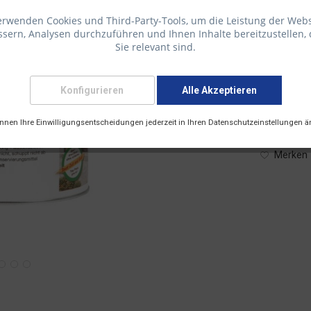
erwenden Cookies und Third-Party-Tools, um die Leistung der Webs
sern, Analysen durchzuführen und Ihnen Inhalte bereitzustellen, 
70,60 € 
Sie relevant sind.
inkl. 19 % M
Konfigurieren
Alle Akzeptieren
Lieferzei
Versandart
önnen Ihre Einwilligungsentscheidungen jederzeit in Ihren Datenschutzeinstellungen ä
Merken