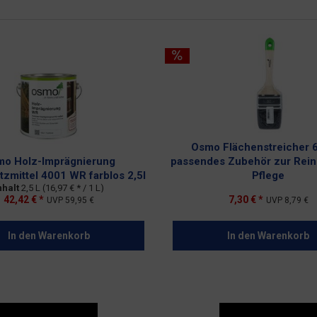
Osmo Flächenstreicher 
o Holz-Imprägnierung
passendes Zubehör zur Rein
zmittel 4001 WR farblos 2,5l
Pflege
nhalt
2,5 L
(16,97 € * / 1 L)
42,42 € *
7,30 € *
UVP
59,95 €
UVP
8,79 €
In den
Warenkorb
In den
Warenkorb