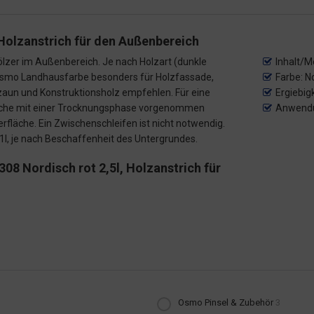
Holzanstrich für den Außenbereich
ölzer im Außenbereich. Je nach Holzart (dunkle
Inhalt/M
en Osmo Landhausfarbe besonders für Holzfassade,
Farbe: N
zaun und Konstruktionsholz empfehlen. Für eine
Ergiebig
riche mit einer Trocknungsphase vorgenommen
Anwendu
fläche. Ein Zwischenschleifen ist nicht notwendig.
1l, je nach Beschaffenheit des Untergrundes.
8 Nordisch rot 2,5l, Holzanstrich für
Osmo Pinsel & Zubehör
3