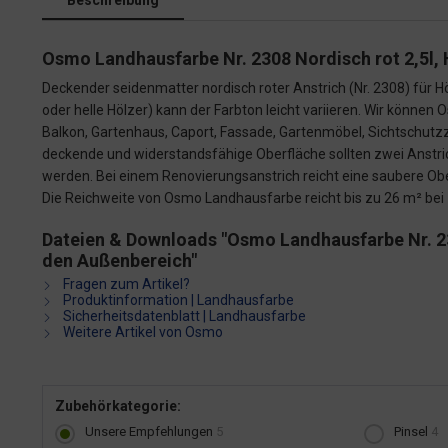
Beschreibung
Osmo Landhausfarbe Nr. 2308 Nordisch rot 2,5l, 
Deckender seidenmatter nordisch roter Anstrich (Nr. 2308) für H
oder helle Hölzer) kann der Farbton leicht variieren. Wir könn
Balkon, Gartenhaus, Caport, Fassade, Gartenmöbel, Sichtschutz
deckende und widerstandsfähige Oberfläche sollten zwei Anst
werden. Bei einem Renovierungsanstrich reicht eine saubere Ober
Die Reichweite von Osmo Landhausfarbe reicht bis zu 26 m² bei 
Dateien & Downloads "Osmo Landhausfarbe Nr. 230
den Außenbereich"
Fragen zum Artikel?
Produktinformation | Landhausfarbe
Sicherheitsdatenblatt | Landhausfarbe
Weitere Artikel von Osmo
Zubehörkategorie:
Unsere Empfehlungen
5
Pinsel
4