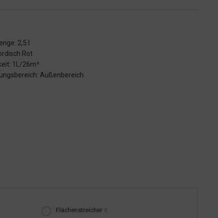
enge: 2,5 l
ordisch Rot
keit: 1L/26m²
ngsbereich: Außenbereich
Flächenstreicher
4