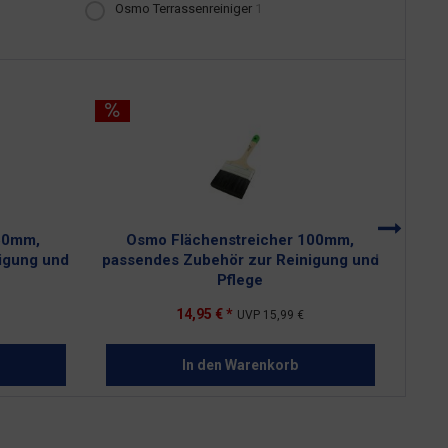
Osmo Terrassenreiniger
1
50mm,
Osmo Flächenstreicher 100mm,
igung und
passendes Zubehör zur Reinigung und
A
Pflege
14,95 € *
UVP
15,99 €
In den
Warenkorb