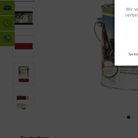
Wir v
verbes
Sie k