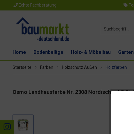
Echte Fachberatung!
Top
Home
Bodenbeläge
Holz- & Möbelbau
Garten
Startseite
Farben
Holzschutz Außen
Holzfarben
Osmo Landhausfarbe Nr. 2308 Nordisch rot 2,5l, 