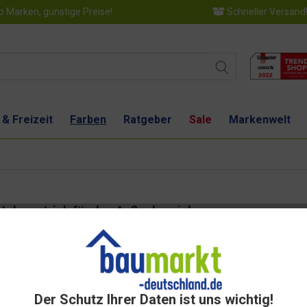
 Marken, günstige Preise!
Schneller Versand
 & Freizeit
Farben
Ratgeber
Sale
Markenwelt
Holzanstrich für den Außenbereich
Dies
Der Schutz Ihrer Daten ist uns wichtig!