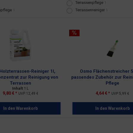
Terrassenpflege
1
npflege
1
Terrassenreiniger
1
olzterrassen-Reiniger 1l,
Osmo Flächenstreicher 
nzentrat zur Reinigung von
passendes Zubehör zur Rein
Terrassen
Pflege
Inhalt
1 L
9,80 € *
4,64 € *
UVP
12,49 €
UVP
5,99 €
In den
Warenkorb
In den
Warenkorb