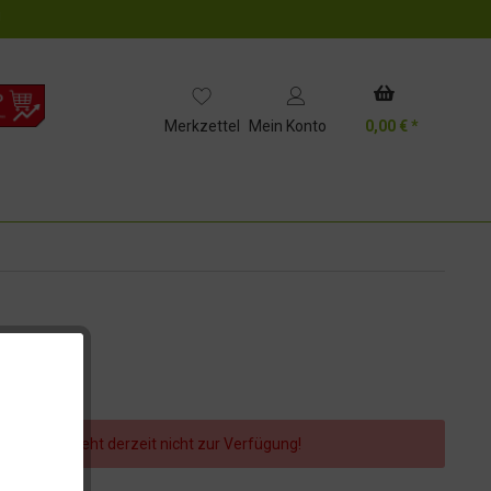
!
Merkzettel
Mein Konto
0,00 € *
er Artikel steht derzeit nicht zur Verfügung!