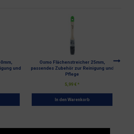
60mm,
Osmo Flächenstreicher 25mm,
O
igung und
passendes Zubehör zur Reinigung und
pass
Pflege
5,99 € *
In den
Warenkorb