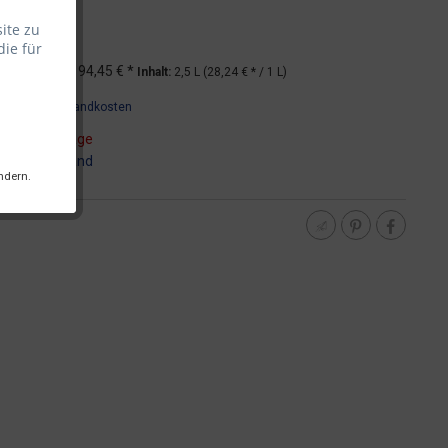
ite zu
die für
*
UVP
94,45 € *
Inhalt:
2,5 L (28,24 € * / 1 L)
wSt.
zzgl. Versandkosten
t ca. 5-10 Tage
:
DHL - Versand
ndern.