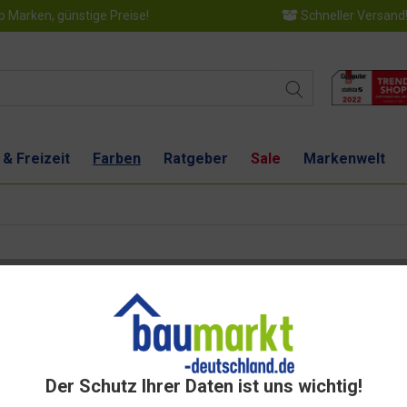
 Marken, günstige Preise!
Schneller Versand
 & Freizeit
Farben
Ratgeber
Sale
Markenwelt
2,50 l Kiefer
Dies
Der Schutz Ihrer Daten ist uns wichtig!