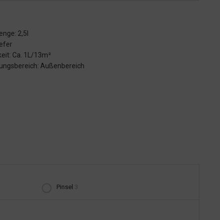
enge: 2,5l
iefer
keit: Ca. 1L/13m²
ngsbereich: Außenbereich
Pinsel
3