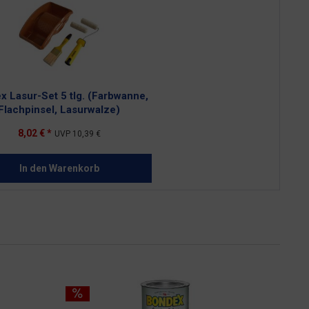
x Lasur-Set 5 tlg. (Farbwanne,
Flachpinsel, Lasurwalze)
8,02 € *
UVP
10,39 €
In den
Warenkorb