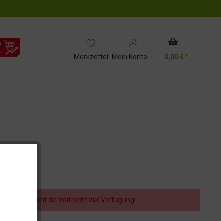
!
Merkzettel
Mein Konto
0,00 € *
er Artikel steht derzeit nicht zur Verfügung!