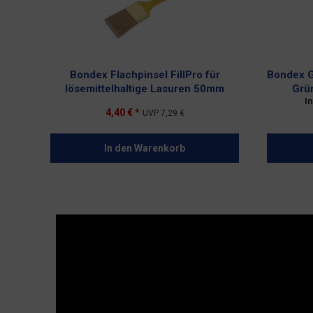
Bondex Flachpinsel FillPro für
Bondex G
lösemittelhaltige Lasuren 50mm
Grü
I
4,40 € *
UVP
7,29 €
In den
Warenkorb