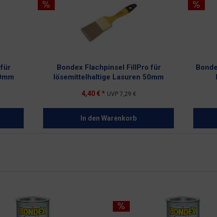
 für
Bondex Flachpinsel FillPro für
Bonde
30mm
lösemittelhaltige Lasuren 50mm
4,40 € *
UVP
7,29 €
In den
Warenkorb