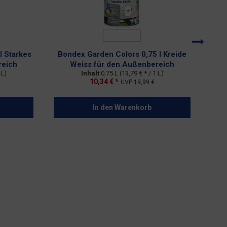
l Starkes
Bondex Garden Colors 0,75 l Kreide
Bon
reich
Weiss für den Außenbereich
 L)
Inhalt
0,75 L
(13,79 € * / 1 L)
10,34 € *
UVP
19,99 €
In den
Warenkorb