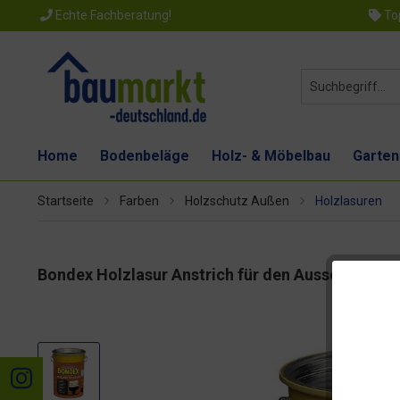
Echte Fachberatung!
Top
Home
Bodenbeläge
Holz- & Möbelbau
Garten
Startseite
Farben
Holzschutz Außen
Holzlasuren
Bondex Holzlasur Anstrich für den Aussenbereich 