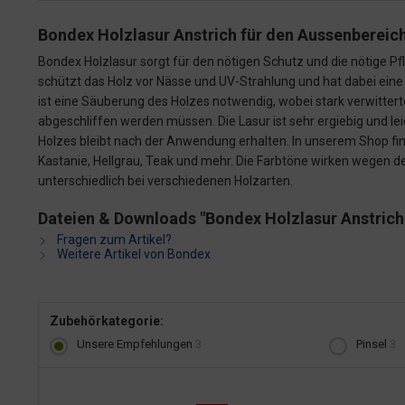
Bondex Holzlasur Anstrich für den Aussenbereich 
Bondex Holzlasur sorgt für den nötigen Schutz und die nötige Pf
schützt das Holz vor Nässe und UV-Strahlung und hat dabei ein
ist eine Säuberung des Holzes notwendig, wobei stark verwitte
abgeschliffen werden müssen. Die Lasur ist sehr ergiebig und le
Holzes bleibt nach der Anwendung erhalten. In unserem Shop fin
Kastanie, Hellgrau, Teak und mehr. Die Farbtöne wirken wegen 
unterschiedlich bei verschiedenen Holzarten.
Dateien & Downloads "Bondex Holzlasur Anstrich f
Fragen zum Artikel?
Weitere Artikel von Bondex
Zubehörkategorie:
Unsere Empfehlungen
3
Pinsel
3