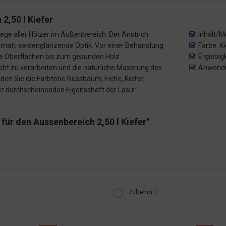
2,50 l Kiefer
lege aller Hölzer im Außenbereich. Der Anstrich
Inhalt/M
e matt-seidenglänzende Optik. Vor einer Behandlung
Farbe: K
rte Oberflächen bis zum gesunden Holz
Ergiebig
icht zu verarbeiten und die natürliche Maserung des
Anwendu
den Sie die Farbtöne Nussbaum, Eiche, Kiefer,
der durchscheinenden Eigenschaft der Lasur
ür den Aussenbereich 2,50 l Kiefer"
Zubehör
3