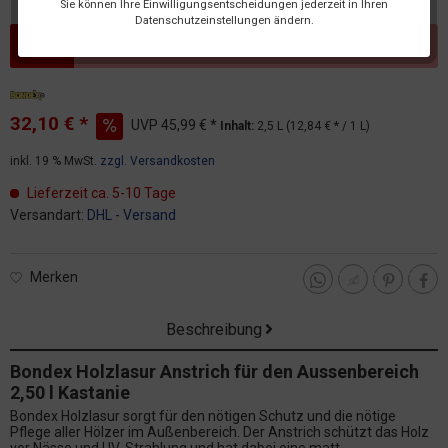
Sie können Ihre Einwilligungsentscheidungen jederzeit in Ihren
Datenschutzeinstellungen ändern.
Dieser Artikel steht derzeit nicht zur Verfügung!
32,10 € *
UVP
45,99 € *
Inhalt:
2,5 L (12,84 € * / 1 L)
inkl. 19 % MwSt.
zzgl. Versandkosten
Lieferzeit ca. 5-10 Tage
Versandart:
DHL - Versand
Merken
Beschreibung
Bondex Holzlasur Anstrich für den Aussenbereich
2,50 l Kastanie
Bondex Holzlasur sorgt für den nötigen Schutz und die nötige
Pflege aller Hölzer im Außenbereich. Der Anstrich schützt das Holz