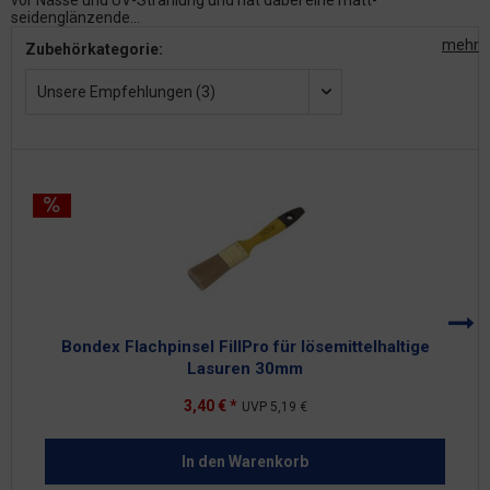
vor Nässe und UV-Strahlung und hat dabei eine matt-
seidenglänzende...
mehr
Zubehörkategorie:
Unsere Empfehlungen (3)
Bondex Flachpinsel FillPro für lösemittelhaltige
Lasuren 30mm
3,40 € *
UVP
5,19 €
In den
Warenkorb