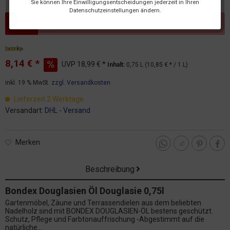
Sie können Ihre Einwilligungsentscheidungen jederzeit in Ihren
Datenschutzeinstellungen ändern.
Dieser Artikel steht derzeit nicht zur Verfügung!
8,14 € *
UVP
18,99 € *
Inhalt:
0,75 L (10,85 € * / 1 L)
inkl. 19 % MwSt.
zzgl. Versandkosten
Lieferzeit 2 Werktage
Versandart:
DHL - Versand
Merken
Beschreibung
Bondex Douglasien Öl Douglasie 0,75l
Gartenmöbel, Zäune und Terrassendielen aus dem beliebten
Nadelholz sind mit BONDEX DOUGLASIEN-ÖL bestens geschützt.
Schutz, Pflege und Farbtonauffrischung -Abgestimmt auf die
natürliche...