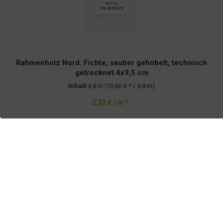
Rahmenholz Nord. Fichte, sauber gehobelt, technisch
getrocknet 4x9,5 cm
Inhalt
4,8 m
(10,66 € * / 4,8 m)
2,22 € / m *
Details
Merken