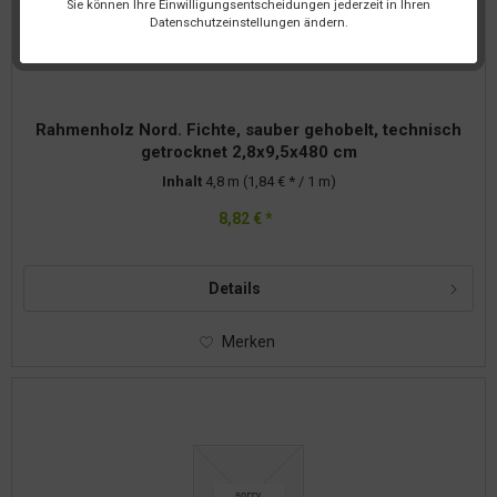
Sie können Ihre Einwilligungsentscheidungen jederzeit in Ihren
Datenschutzeinstellungen ändern.
Rahmenholz Nord. Fichte, sauber gehobelt, technisch
getrocknet 2,8x9,5x480 cm
Inhalt
4,8 m
(1,84 € * / 1 m)
8,82 € *
Details
Merken