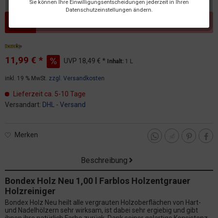
Sie können Ihre Einwilligungsentscheidungen jederzeit in Ihren
Datenschutzeinstellungen ändern.
Dieser Artikel steht derzeit nicht zur Verfügung!
11,99 € *
UVP
18,49 € *
Inhalt:
1 L
inkl. 19 % MwSt.
zzgl. Versandkosten
Lieferzeit ca. 5-10 Tage
Versandart:
DHL - Versand
Merken
Beschreibung
Bondex Holz Neu 1,00 l Farblos Holzentgrauer
Holzreiniger
Bondex Holz Neu heilt alle vergrauten Holzoberflächen von Hart-
und Nadelhölzern sehr wirksam, ist dabei sehr ergiebig und gibt