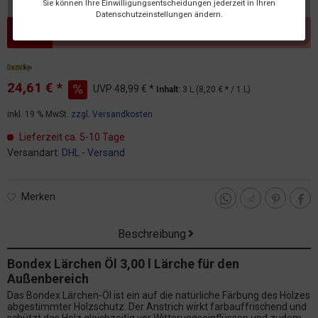
Sie können Ihre Einwilligungsentscheidungen jederzeit in Ihren
Datenschutzeinstellungen ändern.
Dieser Artikel steht derzeit nicht zur Verfügung!
24,61 € *
UVP
48,99 € *
Inhalt:
3 L (8,20 € * / 1 L)
inkl. 19 % MwSt.
zzgl. Versandkosten
Lieferzeit ca. 5-10 Tage
Versandart:
DHL - Versand
Merken
Beschreibung
Bondex Lärchen Öl 3,00 l Lärche für den
Außenbereich
Das Bondex Lärchen-Öl ist ein auf die natürliche Färbung des Holzes
abgestimmter Holzschutz. Der Anstrich wirkt farbauffrischend und