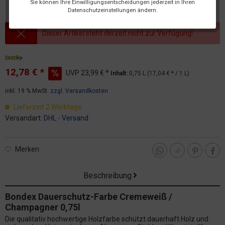
Sie können Ihre Einwilligungsentscheidungen jederzeit in Ihren
Datenschutzeinstellungen ändern.
Dieser Artikel steht derzeit nicht zur Verfügung!
12,78 € *
UVP
23,99 € *
Inhalt:
0,75 L (17,04 € * / 1 L)
inkl. 19 % MwSt.
zzgl. Versandkosten
Lieferzeit 2 Werktage
Versandart:
DHL - Versand
Merken
Beschreibung
Bondex Dauerschutz-Farbe Cremeweiß /
Champagner 0,75l
Die qualitativ hochwertige Holzfarbe schützt dauerhaft Holz und