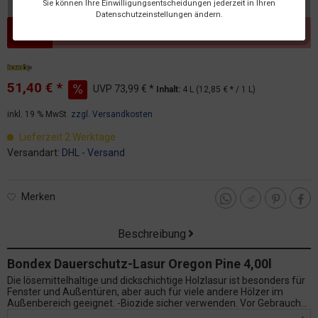
Sie können Ihre Einwilligungsentscheidungen jederzeit in Ihren
Datenschutzeinstellungen ändern.
Dieser Artikel steht derzeit nicht zur Verfügung!
51,40 € *
UVP
73,99 € *
Inhalt:
4 L (12,85 € * / 1 L)
inkl. 19 % MwSt.
zzgl. Versandkosten
Lieferzeit 2 Werktage
Versandart:
DHL - Versand
Merken
Beschreibung
Bondex Dauerschutz-Lasur Oregon Pine 4,00l
Die lösemittelhaltige und dickschichtige Holzlasur ist besonders für
Fenster und Außentüren, aber auch für viele andere Hölzer im
Außenbereich geeignet. -Biozide sicher verwenden. Vor Gebrauch...