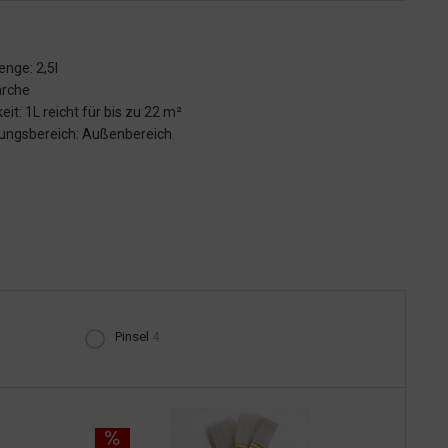
enge: 2,5l
ärche
eit: 1L reicht für bis zu 22 m²
ngsbereich: Außenbereich
Pinsel
4