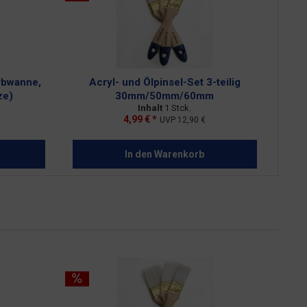
arbwanne,
Acryl- und Ölpinsel-Set 3-teilig
ze)
30mm/50mm/60mm
Inhalt
1 Stck.
4,99 € *
UVP
12,90 €
In den
Warenkorb