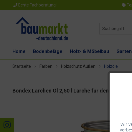
Echte Fachberatung!
Top
Home
Bodenbeläge
Holz- & Möbelbau
Garten
Startseite
Farben
Holzschutz Außen
Holzöle
Bondex Lärchen Öl 2,50 l Lärche für den Außenbr
Wir v
verbes