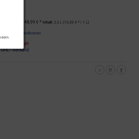
*
UVP
48,99 € *
Inhalt:
2,5 L (10,00 € * / 1 L)
wSt.
zzgl. Versandkosten
ndern.
t ca. 5-10 Tage
:
DHL - Versand