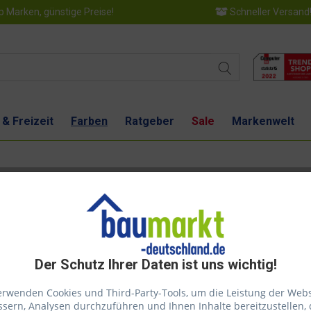
 Marken, günstige Preise!
Schneller Versand
 & Freizeit
Farben
Ratgeber
Sale
Markenwelt
eich
Der Schutz Ihrer Daten ist uns wichtig!
Dies
erwenden Cookies und Third-Party-Tools, um die Leistung der Webs
sern, Analysen durchzuführen und Ihnen Inhalte bereitzustellen, 