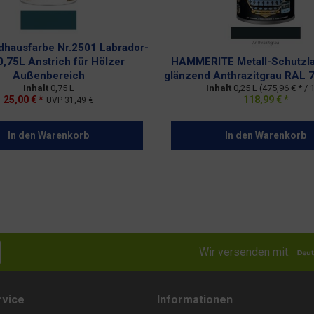
hausfarbe Nr.2501 Labrador-
0,75L Anstrich für Hölzer
HAMMERITE Metall-Schutzla
Außenbereich
glänzend Anthrazitgrau RAL 
Inhalt
0,75 L
Inhalt
0,25 L
(475,96 € * / 
25,00 € *
118,99 € *
UVP
31,49 €
In den
Warenkorb
In den
Warenkorb
Wir versenden mit:
rvice
Informationen