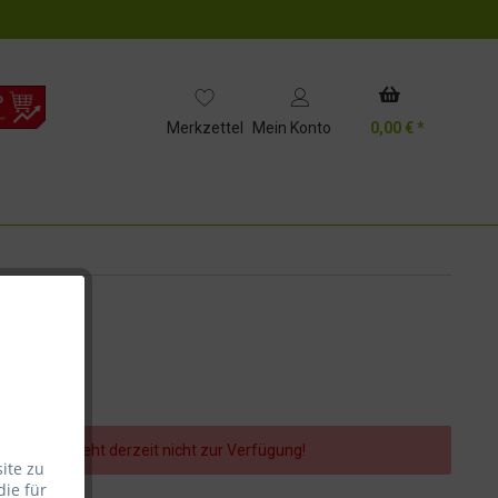
!
Merkzettel
Mein Konto
0,00 € *
er Artikel steht derzeit nicht zur Verfügung!
ite zu
die für