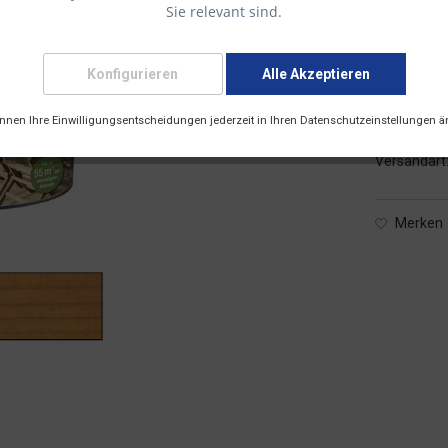
Sie relevant sind.
25,00 € 
Konfigurieren
Alle Akzeptieren
inkl. 19 % M
önnen Ihre Einwilligungsentscheidungen jederzeit in Ihren Datenschutzeinstellungen ä
Lieferzei
Versandart
Merken