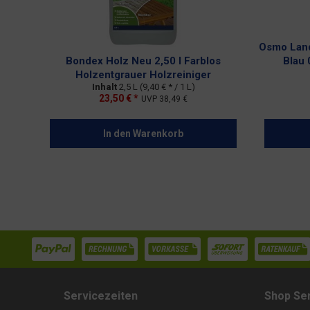
Osmo Land
Bondex Holz Neu 2,50 l Farblos
Blau 
Holzentgrauer Holzreiniger
Inhalt
2,5 L
(9,40 € * / 1 L)
23,50 € *
UVP
38,49 €
In den
Warenkorb
Servicezeiten
Shop Se