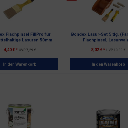
x Flachpinsel FillPro für
Bondex Lasur-Set 5 tlg. (F
ittelhaltige Lasuren 50mm
Flachpinsel, Lasurwal
4,40 € *
8,02 € *
UVP
7,29 €
UVP
10,39 €
In den
Warenkorb
In den
Warenkorb