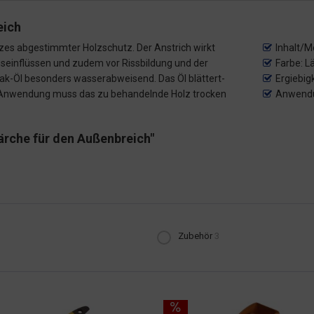
eich
lzes abgestimmter Holzschutz. Der Anstrich wirkt
Inhalt/M
ngseinflüssen und zudem vor Rissbildung und der
Farbe: L
k-Öl besonders wasserabweisend. Das Öl blättert-
Ergiebigk
 der Anwendung muss das zu behandelnde Holz trocken
Anwendu
ärche für den Außenbreich"
Zubehör
3