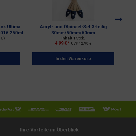
ck Ultima
Acryl- und Ölpinsel-Set 3-teilig
7016 250ml
30mm/50mm/60mm
Bon
1 L)
Inhalt
1 Stck.
4,99 € *
UVP
12,90 €
In den
Warenkorb
Ihre Vorteile im Überblick