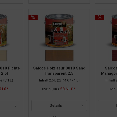
0010 Fichte
Saicos Holzlasur 0018 Sand
Saicos
 2,5l
Transparent 2,5l
Mahagoni
€ * / 1 L)
Inhalt
2,5 L
(23,44 € * / 1 L)
Inhalt
61 € *
58,61 € *
UVP
68,80 €
UVP
6
Details