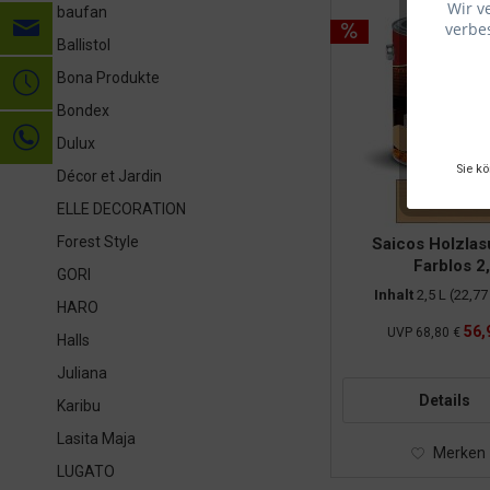
Wir v
baufan
verbes
Ballistol
Bona Produkte
Bondex
Dulux
Sie k
Décor et Jardin
ELLE DECORATION
Forest Style
Saicos Holzlas
Farblos 2,
GORI
Inhalt
2,5 L
(22,77 
HARO
56,
UVP
68,80 €
Halls
Juliana
Details
Karibu
Lasita Maja
Merken
LUGATO