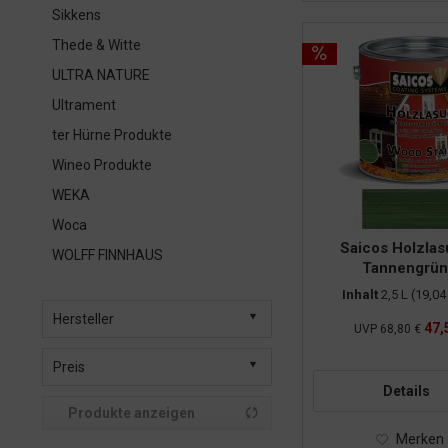
Sikkens
Thede & Witte
ULTRA NATURE
Ultrament
ter Hürne Produkte
Wineo Produkte
WEKA
Woca
Saicos Holzlas
WOLFF FINNHAUS
Tannengrün 
Inhalt
2,5 L
(19,04 
Hersteller
47,
UVP
68,80 €
Saicos
Preis
Details
Produkte anzeigen
von
47,59 €
bis
58,61 €
Merken