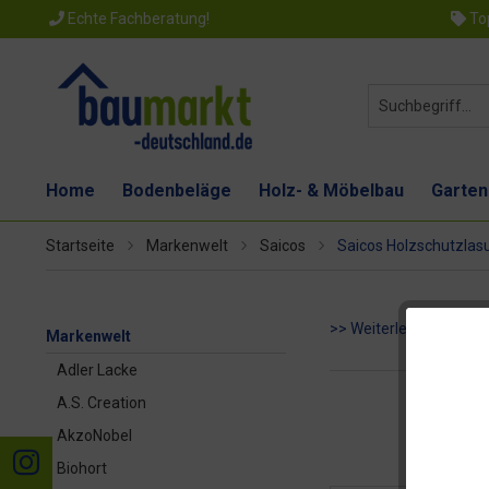
Echte Fachberatung!
Top
Home
Bodenbeläge
Holz- & Möbelbau
Garten
Startseite
Markenwelt
Saicos
Saicos Holzschutzlas
>> Weiterlesen
Markenwelt
Adler Lacke
A.S. Creation
AkzoNobel
Biohort