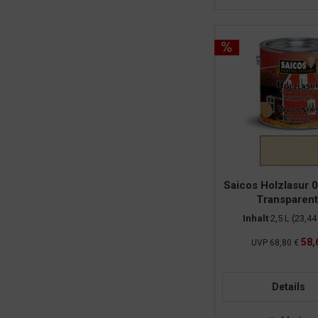
Saicos Holzlasur 
Transparent
Inhalt
2,5 L
(23,44 
58,
UVP
68,80 €
Details