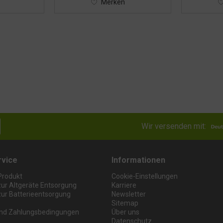
Merken
Wir versenden mit:
rvice
Informationen
Produkt
Cookie-Einstellungen
zur Altgeräte Entsorgung
Karriere
zur Batterieentsorgung
Newsletter
Sitemap
nd Zahlungsbedingungen
Über uns
Datenschutz