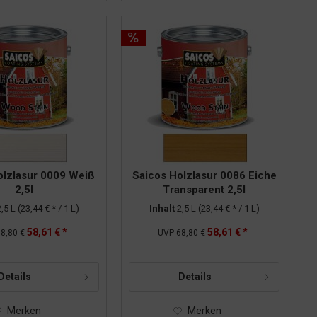
olzlasur 0009 Weiß
Saicos Holzlasur 0086 Eiche
2,5l
Transparent 2,5l
2,5 L
(23,44 € * / 1 L)
Inhalt
2,5 L
(23,44 € * / 1 L)
58,61 € *
58,61 € *
8,80 €
UVP
68,80 €
Details
Details
Merken
Merken