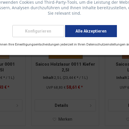
erwenden Cookies und Third-Party-Tools, um die Leistung der Webs
sern, Analysen durchzuführen und Ihnen Inhalte bereitzustellen, 
Sie relevant sind.
Konfigurieren
Alle Akzeptieren
önnen Ihre Einwilligungsentscheidungen jederzeit in Ihren Datenschutzeinstellungen ä
ur 0001
Saicos Holzlasur 0011 Kiefer
Saicos
5l
2,5l
€ * / 1 L)
Inhalt
2,5 L
(23,44 € * / 1 L)
Inhalt
93 € *
58,61 € *
UVP
68,80 €
UVP
6
Details
Merken