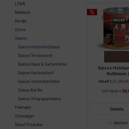
LOBA
Madison
Nordje
Osmo
Saicos
Saicos Holzschutzlasur
Saicos Terrassenöl
Saicos Haus & Gartenfarbe
Saicos Holzlas
Saicos Hartwachsöl
Nußbaum 2
Inhalt
2,5 L
(23,44 
Saicos Vorstreichfarbe
Saicos Bel Air
58,
UVP
68,80 €
Saicos Vergrauunslasur
Palmako
Details
Schwaiger
Merken
Stauf Produkte