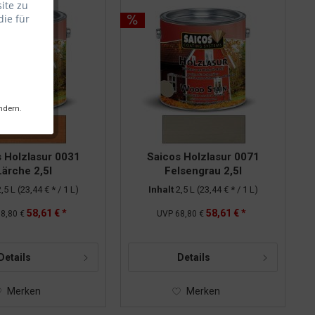
ite zu
die für
ndern.
 Holzlasur 0031
Saicos Holzlasur 0071
Lärche 2,5l
Felsengrau 2,5l
2,5 L
(23,44 € * / 1 L)
Inhalt
2,5 L
(23,44 € * / 1 L)
58,61 € *
58,61 € *
8,80 €
UVP
68,80 €
Details
Details
Merken
Merken