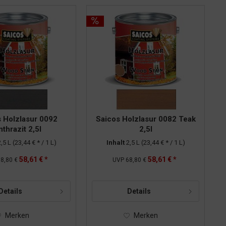
 Holzlasur 0092
Saicos Holzlasur 0082 Teak
thrazit 2,5l
2,5l
2,5 L
(23,44 € * / 1 L)
Inhalt
2,5 L
(23,44 € * / 1 L)
58,61 € *
58,61 € *
8,80 €
UVP
68,80 €
Details
Details
Merken
Merken