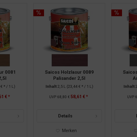
ur 0081
Saicos Holzlasur 0089
Saicos
,5l
Palisander 2,5l
An
€ * / 1 L)
Inhalt
2,5 L
(23,44 € * / 1 L)
Inhalt
61 € *
58,61 € *
UVP
68,80 €
UVP
6
Details
Merken