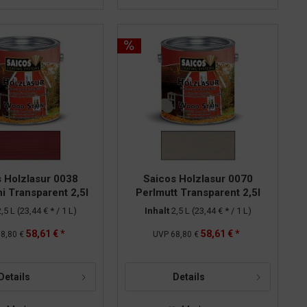
 Holzlasur 0038
Saicos Holzlasur 0070
 Transparent 2,5l
Perlmutt Transparent 2,5l
2,5 L
(23,44 € * / 1 L)
Inhalt
2,5 L
(23,44 € * / 1 L)
58,61 € *
58,61 € *
8,80 €
UVP
68,80 €
Details
Details