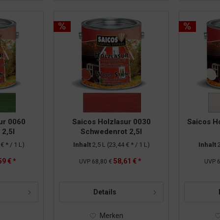
ur 0060
Saicos Holzlasur 0030
Saicos H
2,5l
Schwedenrot 2,5l
€ * / 1 L)
Inhalt
2,5 L
(23,44 € * / 1 L)
Inhalt
59 € *
58,61 € *
UVP
68,80 €
UVP
6
Details
Merken