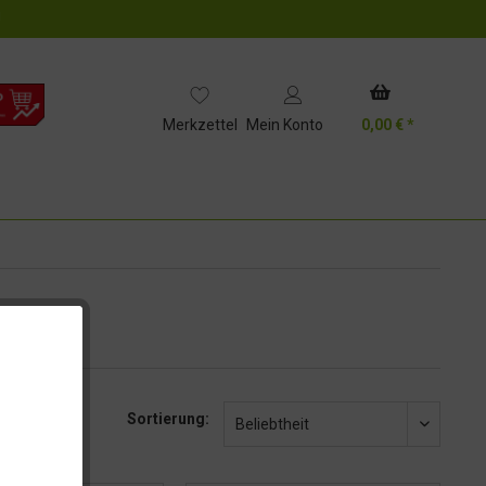
!
Merkzettel
Mein Konto
0,00 € *
Sortierung:
Beliebtheit